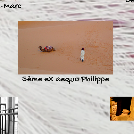
5è
-Marc
5ème ex aequo Philippe