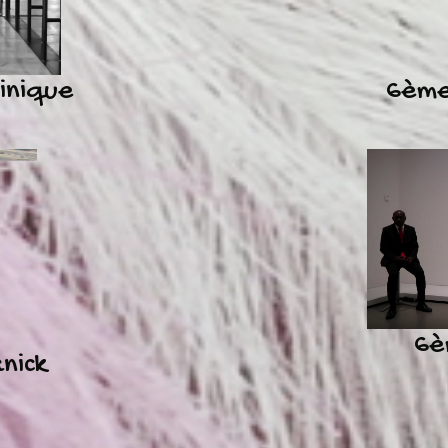
inique
6ème
6è
nick