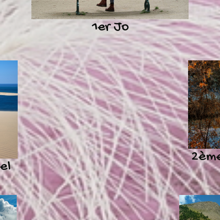
1er Jo
2ème
el