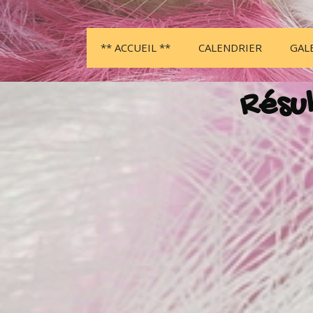
** ACCUEIL **
CALENDRIER
GAL
Résul