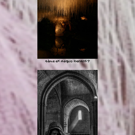
4ème ex aequo Gerard P